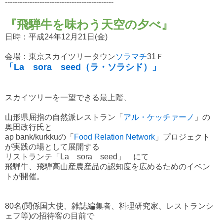
--------------------------------------------
『飛騨牛を味わう天空の夕べ』
日時：平成24年12月21日(金)
会場：東京スカイツリータウン
ソラマチ
31Ｆ
「La sora seed（ラ・ソラシド）」
スカイツリーを一望できる最上階、
山形県屈指の自然派レストラン「
アル・ケッチァーノ
」の
奥田政行氏と
ap bank/kurkkuの「
Food Relation Network
」プロジェクト
が実践の場として展開する
リストランテ「La sora seed」 にて
飛騨牛、飛騨高山産農産品の認知度を広めるためのイベン
トが開催。
80名(関係国大使、雑誌編集者、料理研究家、レストランシ
ェフ等)の招待客の目前で