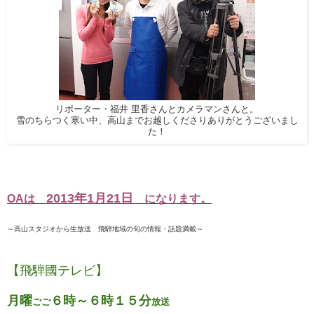
リポーター・
福井 里香
さんとカメラマンさんと。
雪のちらつく寒い中、高山までお越しくださりありがとうございまし
た！
2013年1月21日
OAは
になります。
～高山スタジオから生放送
飛騨地域の旬の情報・話題満載～
【飛騨國テレビ】
月曜
６時～６時１５分
ごご
放送