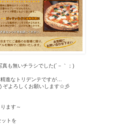
真も無いチラシでした(´－｀；)
々精進なトリデンテですが…
うぞよろしくお願いします☆彡
まります～
セットを
中。。