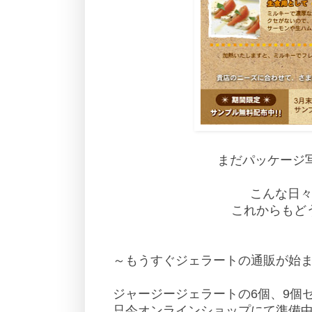
まだパッケージ写
こんな日
これからもど
～もうすぐジェラートの通販が始
ジャージージェラートの6個、9個
只今オンラインショップにて準備