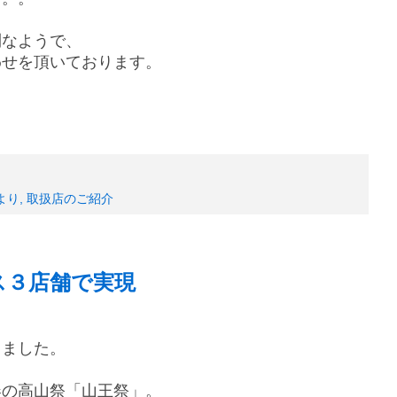
利なようで、
わせを頂いております。
より
,
取扱店のご紹介
ス３店舗で実現
りました。
春の高山祭「山王祭」。