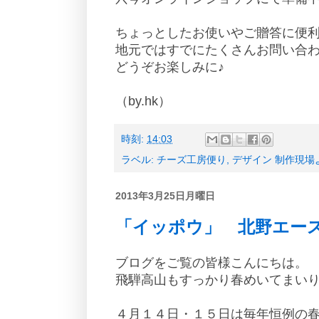
ちょっとしたお使いやご贈答に便
地元ではすでにたくさんお問い合
どうぞお楽しみに♪
（by.hk）
時刻:
14:03
ラベル:
チーズ工房便り
,
デザイン 制作現場
2013年3月25日月曜日
「イッポウ」 北野エー
ブログをご覧の皆様こんにちは。
飛騨高山もすっかり春めいてまい
４月１４日・１５日は毎年恒例の