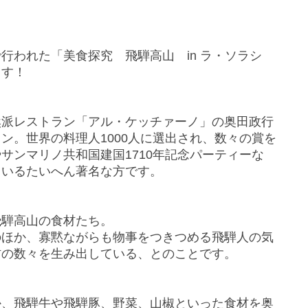
行われた「美食探究 飛騨高山 in ラ・ソラシ
ます！
然派レストラン「アル・ケッチァーノ」の奥田政行
ン。世界の料理人1000人に選出され、数々の賞を
サンマリノ共和国建国1710年記念パーティーな
ているたいへん著名な方です。
飛騨高山の食材たち。
のほか、寡黙ながらも物事をつきつめる飛騨人の気
材の数々を生み出している、とのことです。
か、飛騨牛や飛騨豚、野菜、山椒といった食材を奥